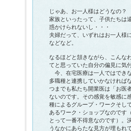
じゃあ、お一人様はどうなの？
家族といったって、子供たちは
惑かけられないし・・・
夫婦だって、いずれはお一人様
などなど。
なるほどと頷きながら、こんな
てと思っていた自分の偏見に気
今、在宅医療は一人ではできな
多職種と連携していかなければ
つまでも私たち開業医は「お医
ないのです。その感覚を敏感に
種によるグループ・ワークそし
あるワーク・ショップなのです
とって一番不得意なのです）。
うなかにあらたな見方が埋もれ